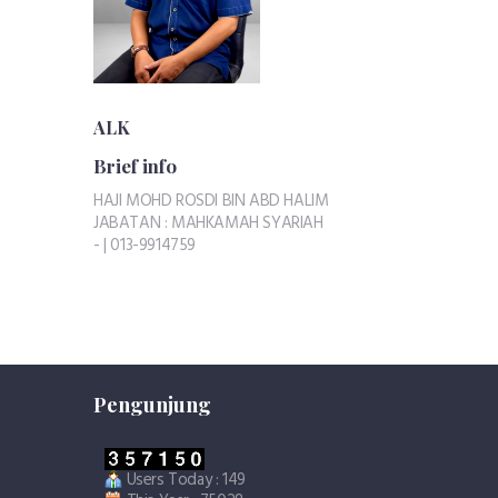
ALK
Brief info
HAJI MOHD ROSDI BIN ABD HALIM
JABATAN : MAHKAMAH SYARIAH
- | 013-9914759
Pengunjung
Users Today : 149