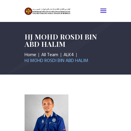
HJ MOHD ROSDI BIN
MUKA UTAMA
ABD HALIM
KORPORAT
Home
All Team
ALK4
PERUNDANGAN
HJ MOHD ROSDI BIN ABD HALIM
ANGGOTA
INFORMASI
AKTIVITI
GALLERI
HUBUNGI KAMI