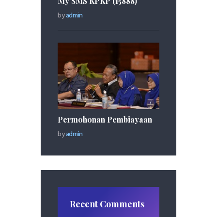
My SMS KPKP (15888)
by
admin
Permohonan Pembiayaan
by
admin
Recent Comments