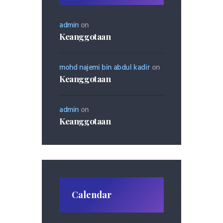
admin
on
Keanggotaan
mohd najemi bin abdul kadir
on
Keanggotaan
admin
on
Keanggotaan
Calendar