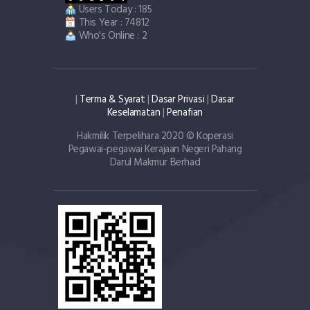
Users Today : 185
This Year : 74812
Who's Online : 2
|
Terma & Syarat
|
Dasar Privasi
|
Dasar
Keselamatan
|
Penafian
Hakmilik Terpelihara 2020 © Koperasi
Pegawai-pegawai Kerajaan Negeri Pahang
Darul Makmur Berhad