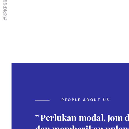
#KPKP99to100
PEOPLE ABOUT US
 ianya
” Perlukan modal, Jom
dan memberikan pulanga