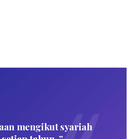
aan mengikut syariah
Dalam
etiap tahun. ”
Allah,