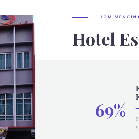
JOM MENGINA
Hotel E
97%
S
m