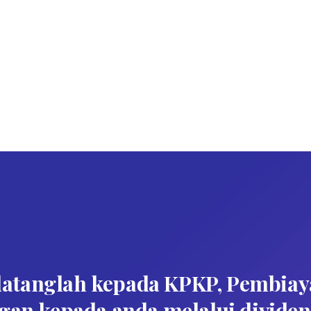
 datanglah kepada KPKP, Pembiay
n kepada anda melalui dividen s