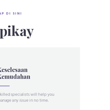
P DI SINI
spikay
Keselesaan
Kemudahan
killed specialists will help you
anage any issue in no time.