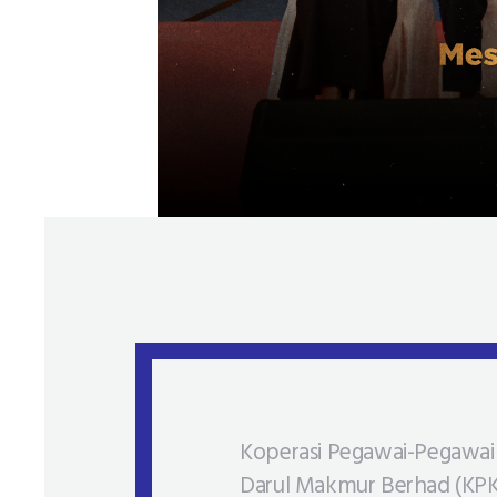
Koperasi Pegawai-Pegawai
Darul Makmur Berhad (KPK