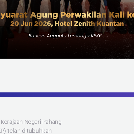
 Kerajaan Negeri Pahang
P) telah ditubuhkan