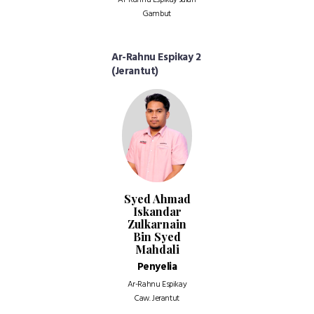
Ar-Rahnu Espikay Jalan
Gambut
Ar-Rahnu Espikay 2
(Jerantut)
Syed Ahmad
Iskandar
Zulkarnain
Bin Syed
Mahdali
Penyelia
Ar-Rahnu Espikay
Caw. Jerantut