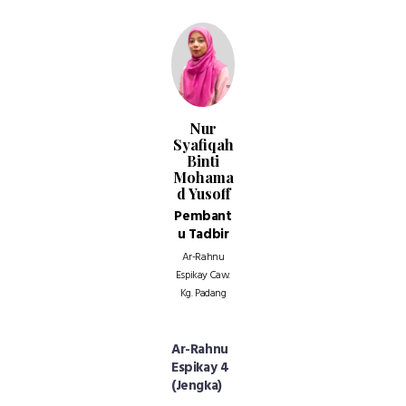
Nur
Syafiqah
Binti
Mohama
d Yusoff
Pembant
u Tadbir
Ar-Rahnu
Espikay Caw.
Kg. Padang
Ar-Rahnu
Espikay 4
(Jengka)