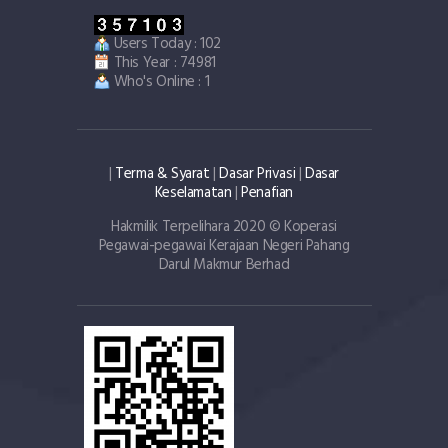
Users Today : 102
This Year : 74981
Who's Online : 1
|
Terma & Syarat
|
Dasar Privasi
|
Dasar
Keselamatan
|
Penafian
Hakmilik Terpelihara 2020 © Koperasi
Pegawai-pegawai Kerajaan Negeri Pahang
Darul Makmur Berhad