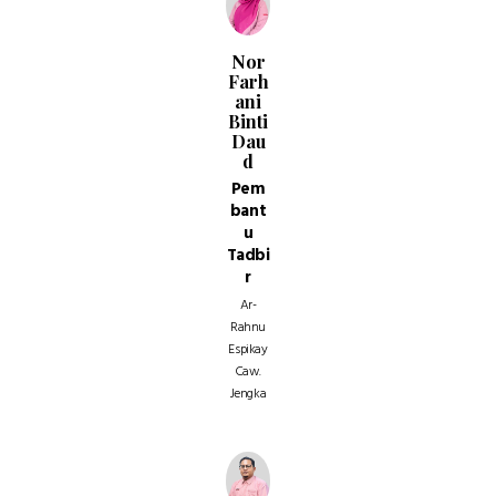
Nor
Farh
ani
Binti
Dau
d
Pem
bant
u
Tadbi
r
Ar-
Rahnu
Espikay
Caw.
Jengka