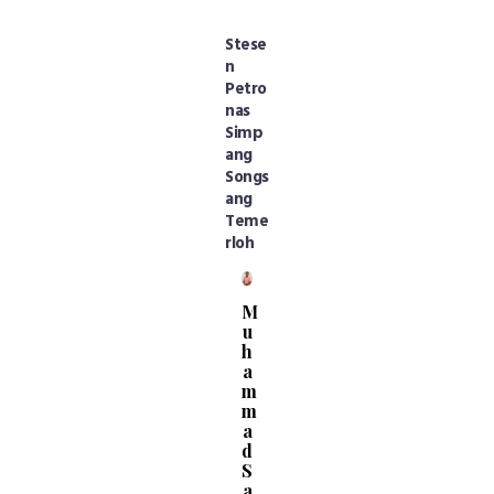
Stese
n
Petro
nas
Simp
ang
Songs
ang
Teme
rloh
M
u
h
a
m
m
a
d
S
a