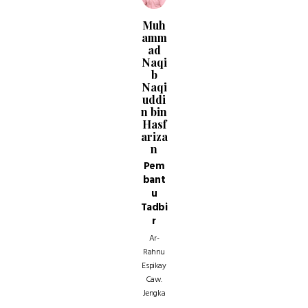
Muh
amm
ad
Naqi
b
Naqi
uddi
n bin
Hasf
ariza
n
Pem
bant
u
Tadbi
r
Ar-
Rahnu
Espikay
Caw.
Jengka