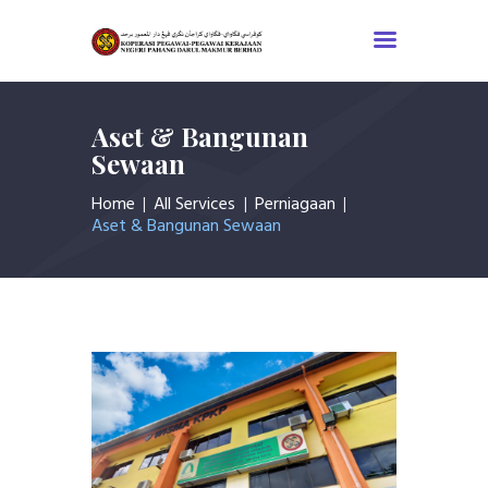
Aset & Bangunan
MUKA UTAMA
Sewaan
KORPORAT
Home
All Services
Perniagaan
PERUNDANGAN
Aset & Bangunan Sewaan
ANGGOTA
INFORMASI
AKTIVITI
GALLERI
HUBUNGI KAMI