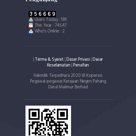
Users Today : 199
This Year : 74547
Who's Online : 2
|
Terma & Syarat
|
Dasar Privasi
|
Dasar
Keselamatan
|
Penafian
Hakmilik Terpelihara 2020 © Koperasi
Pegawai-pegawai Kerajaan Negeri Pahang
Darul Makmur Berhad