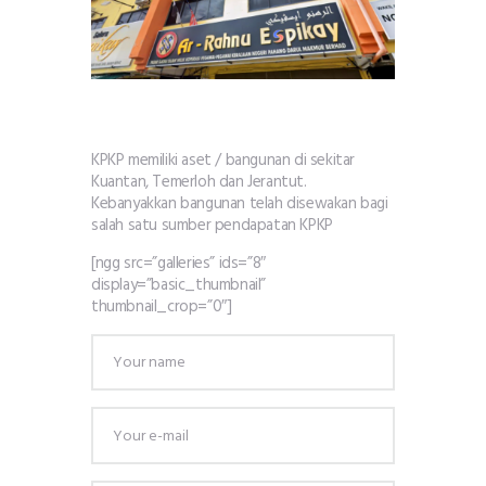
KPKP memiliki aset / bangunan di sekitar
Kuantan, Temerloh dan Jerantut.
Kebanyakkan bangunan telah disewakan bagi
salah satu sumber pendapatan KPKP
[ngg src=”galleries” ids=”8″
display=”basic_thumbnail”
thumbnail_crop=”0″]