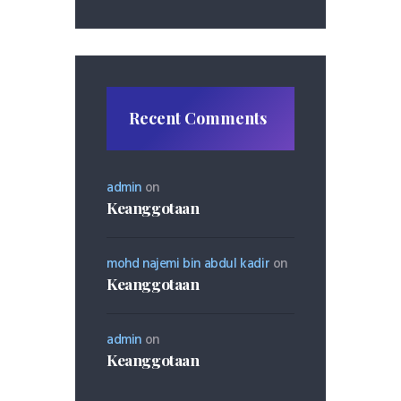
Recent Comments
admin
on
Keanggotaan
mohd najemi bin abdul kadir
on
Keanggotaan
admin
on
Keanggotaan