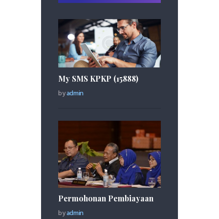
My SMS KPKP (15888)
by
admin
Permohonan Pembiayaan
by
admin